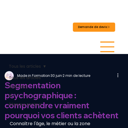
MADEINFORMATI
ON
Demande de devis
Tous les articles
Made in Formation
30 juin
2 min de lecture
Tous les articles
Segmentation
SEO-GEO
psychographique :
IA
comprendre vraiment
Réseaux sociaux
pourquoi vos clients achètent
Connaître l'âge, le métier ou la zone 