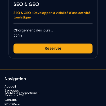
SEO & GEO
SEO & GEO : Développer la visibilité d'une activité
touristique
Chargement des jours...
720
720 €
euros
Réserver
Navigation
Accueil
À propos
Toutes les formations
Sessions 2026
Contact
RDV 20mn