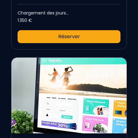
Chargement des jours...
1 350
1 350 €
euros
Réserver