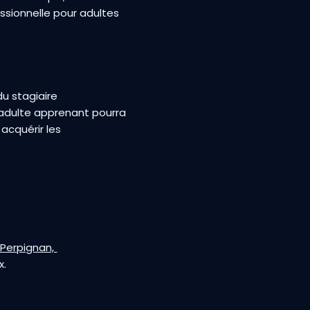
ssionnelle pour adultes
du stagiaire
’adulte apprenant pourra
acquérir les
 Perpignan,
x.