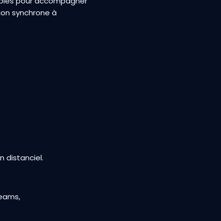
nibles pour accompagner
ion synchrone à
 distanciel.
Teams,