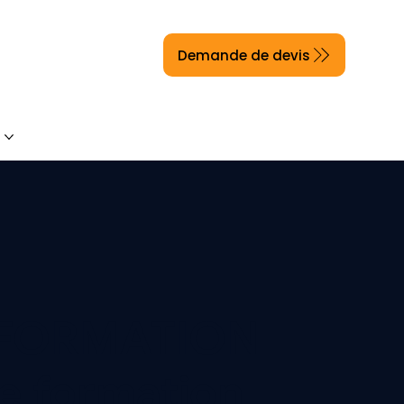
Demande de devis
s
Sessions 2026
Contact
RDV 20mn
Blog
FORMATION
e formation