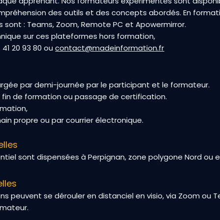
chaque apprenant. Nos formateurs expérimentés sont dispo
compréhension des outils et des concepts abordés. En format
isés sont : Teams, Zoom, Remote PC et Apowermirror.
nique sur ces plateformes hors formation,
 41 20 93 80 ou
contact@madeinformation.fr
rgée par demi-journée par le participant et le formateur.
e fin de formation ou passage de certification.
rmation,
ain propre ou par courrier électronique.
lles
ntiel sont dispensées à Perpignan, zone polygone Nord ou en
lles
ns peuvent se dérouler en distanciel en visio, via Zoom ou 
rmateur.