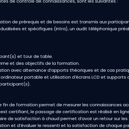
ités de contrôle de connaissances, sont les suivantes :
ation de prérequis et de besoins est transmis aux particip
vidualisées et spécifiques (intra), un audit téléphonique pré
pant(s) et tour de table.
me et des objectifs de la formation.
tion avec alternance d’apports théoriques et de cas pratiq
dinateur portable et utilisation d’écrans LCD et supports 
participant(s).
de fin de formation permet de mesurer les connaissances ac
 est certifiant, le passage de certification est réalisé en lign
re de satisfaction à chaud permet d’avoir un retour sur les
ion et d’évaluer le ressenti et la satisfaction de chaque pa