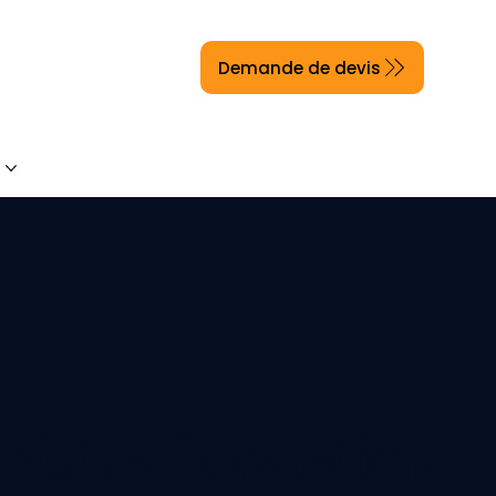
Demande de devis
s
Sessions 2026
Contact
RDV 20mn
Blog
 Votre Formation