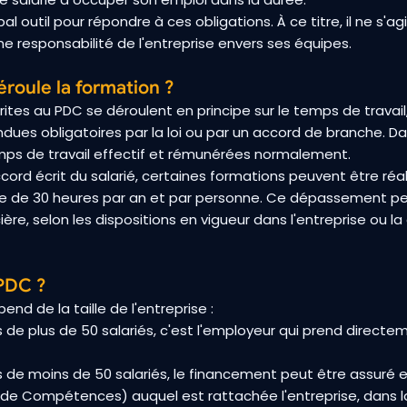
pal outil pour répondre à ces obligations. À ce titre, il ne s'
ne responsabilité de l'entreprise envers ses équipes.
oule la formation ?
crites au PDC se déroulent en principe sur le temps de trava
endues obligatoires par la loi ou par un accord de branche. Da
mps de travail effectif et rémunérées normalement.
ccord écrit du salarié, certaines formations peuvent être ré
mite de 30 heures par an et par personne. Ce dépassement peu
ière, selon les dispositions en vigueur dans l'entreprise ou l
 PDC ?
nd de la taille de l'entreprise :
s de plus de 50 salariés, c'est l'employeur qui prend direct
s de moins de 50 salariés, le financement peut être assuré e
de Compétences) auquel est rattachée l'entreprise, dans la