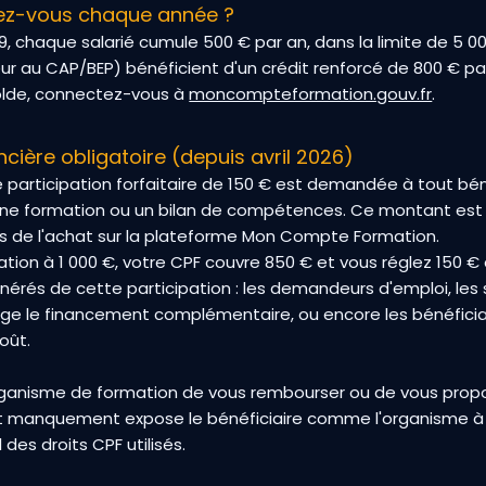
z-vous chaque année ?
019, chaque salarié cumule 500 € par an, dans la limite de 5 0
ieur au CAP/BEP) bénéficient d'un crédit renforcé de 800 € pa
solde, connectez-vous à
moncompteformation.gouv.fr
.
ncière obligatoire (depuis avril 2026)
une participation forfaitaire de 150 € est demandée à tout bé
une formation ou un bilan de compétences. Ce montant est
ors de l'achat sur la plateforme Mon Compte Formation.
tion à 1 000 €, votre CPF couvre 850 € et vous réglez 150 €
onérés de cette participation : les demandeurs d'emploi, les 
rge le financement complémentaire, ou encore les bénéfici
oût.
un organisme de formation de vous rembourser ou de vous pro
ut manquement expose le bénéficiaire comme l'organisme à 
es droits CPF utilisés.