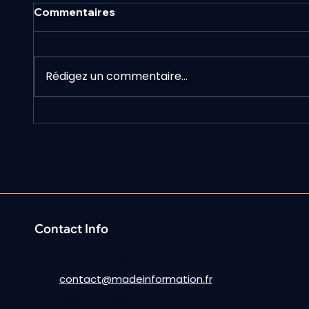
Commentaires
Rédigez un commentaire...
Segmentation
psychographique :
comprendre vraiment
pourquoi vos clients
achètent
Contact Info
06 41 20 93 80
contact@madeinformation.fr
Perpignan 66