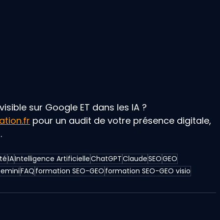
visible sur Google ET dans les IA ? 
tion.fr
 pour un audit de votre présence digitale, 
.
ité
IA
Intelligence Artificielle
ChatGPT
Claude
SEO
GEO
emini
FAQ
formation SEO-GEO
formation SEO-GEO visio