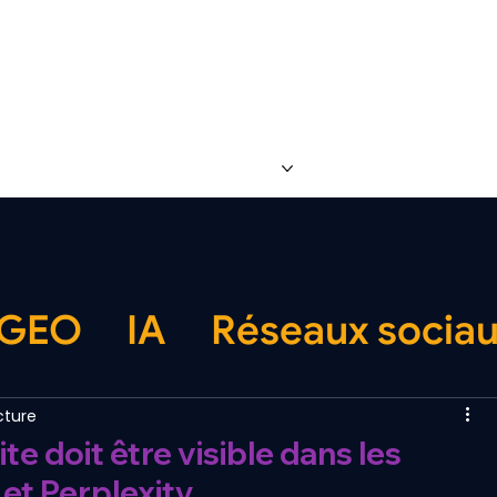
Accueil
À propos
Toutes les formation
-GEO
IA
Réseaux socia
cture
te doit être visible dans les
et Perplexity