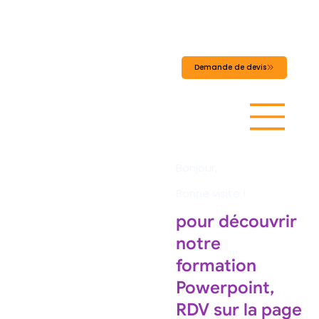
MADEINFORMATI
ON
Demande de devis
Bonjour,
Bonne visite !
pour découvrir
notre
formation
Powerpoint,
RDV sur la page